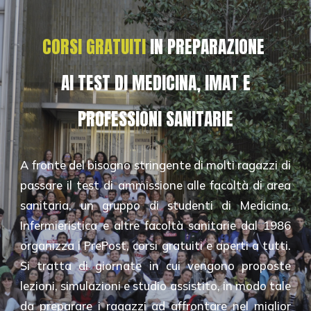
CORSI GRATUITI
IN PREPARAZIONE
AI TEST DI MEDICINA, IMAT E
PROFESSIONI SANITARIE
A fronte del bisogno stringente di molti ragazzi di
passare il test di ammissione alle facoltà di area
sanitaria, un gruppo di studenti di Medicina,
Infermieristica e altre facoltà sanitarie dal 1986
organizza i PrePost, corsi gratuiti e aperti a tutti.
Si tratta di giornate in cui vengono proposte
lezioni, simulazioni e studio assistito, in modo tale
da preparare i ragazzi ad affrontare nel miglior